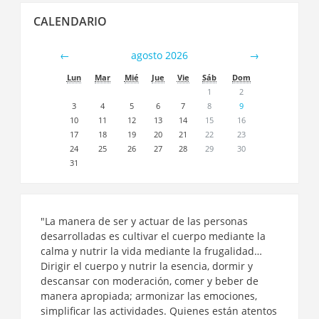
Salta
CALENDARIO
Calendario
←
agosto 2026
→
Lun
Mar
Mié
Jue
Vie
Sáb
Dom
1
2
3
4
5
6
7
8
9
10
11
12
13
14
15
16
17
18
19
20
21
22
23
24
25
26
27
28
29
30
31
"La manera de ser y actuar de las personas
desarrolladas es cultivar el cuerpo mediante la
calma y nutrir la vida mediante la frugalidad…
Dirigir el cuerpo y nutrir la esencia, dormir y
descansar con moderación, comer y beber de
manera apropiada; armonizar las emociones,
simplificar las actividades. Quienes están atentos