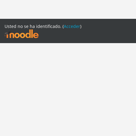
Usted no se ha identificado. (
Acceder
)
PAGINAS CAFSE
CAFSE WEB
REDES SOCIALES
FACEBOOK
TWITTER
INSTRAGRAM
YOUTUBE
SOPORTE
Español - Internacional ‎(es)‎
English ‎(en)‎
English ‎(pt_br)‎
Español - Internacional ‎(es)‎
Italiano ‎(it)‎
Português - Brasil ‎(pt_br_old)‎