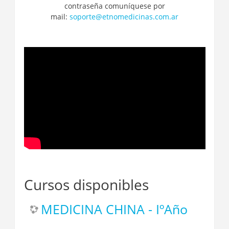
contraseña comuníquese por
mail:
soporte@etnomedicinas.com.ar
Cursos disponibles
MEDICINA CHINA - IºAño