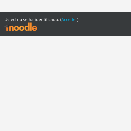
Usted no se ha identificado. (
Acceder
)
PAGINAS CAFSE
CAFSE WEB
REDES SOCIALES
FACEBOOK
TWITTER
INSTRAGRAM
YOUTUBE
SOPORTE
Español - Internacional ‎(es)‎
English ‎(en)‎
English ‎(pt_br)‎
Español - Internacional ‎(es)‎
Italiano ‎(it)‎
Português - Brasil ‎(pt_br_old)‎
Cambiar al tema estándar