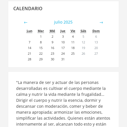
Salta
CALENDARIO
Calendario
←
julio 2025
→
Lun
Mar
Mié
Jue
Vie
Sáb
Dom
1
2
3
4
5
6
7
8
9
10
11
12
13
14
15
16
17
18
19
20
21
22
23
24
25
26
27
28
29
30
31
"La manera de ser y actuar de las personas
desarrolladas es cultivar el cuerpo mediante la
calma y nutrir la vida mediante la frugalidad…
Dirigir el cuerpo y nutrir la esencia, dormir y
descansar con moderación, comer y beber de
manera apropiada; armonizar las emociones,
simplificar las actividades. Quienes están atentos
internamente al ser, alcanzan todo esto y están