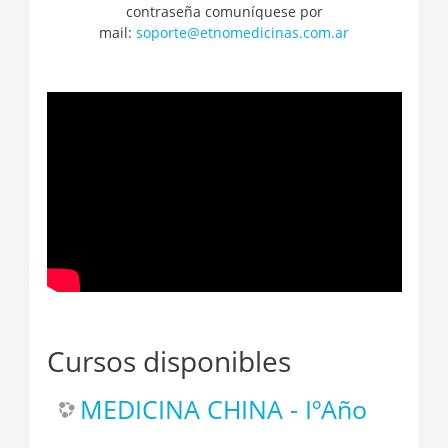
contraseña comuníquese por
mail:
soporte@etnomedicinas.com.ar
Cursos disponibles
MEDICINA CHINA - IºAño