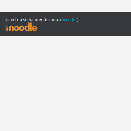
Usted no se ha identificado. (
Acceder
)
PAGINAS CAFSE
CAFSE WEB
REDES SOCIALES
FACEBOOK
TWITTER
INSTRAGRAM
YOUTUBE
SOPORTE
Español - Internacional ‎(es)‎
English ‎(en)‎
English ‎(pt_br)‎
Español - Internacional ‎(es)‎
Italiano ‎(it)‎
Português - Brasil ‎(pt_br_old)‎
Cambiar al tema estándar