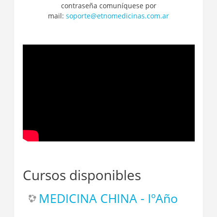
contraseña comuníquese por
mail:
soporte@etnomedicinas.com.ar
Cursos disponibles
MEDICINA CHINA - IºAño