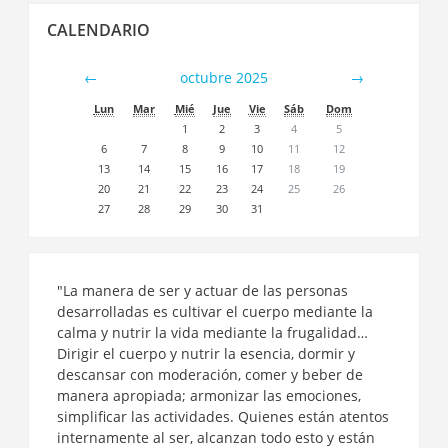
Salta
CALENDARIO
Calendario
←
octubre 2025
→
Lun
Mar
Mié
Jue
Vie
Sáb
Dom
1
2
3
4
5
6
7
8
9
10
11
12
13
14
15
16
17
18
19
20
21
22
23
24
25
26
27
28
29
30
31
"La manera de ser y actuar de las personas
desarrolladas es cultivar el cuerpo mediante la
calma y nutrir la vida mediante la frugalidad…
Dirigir el cuerpo y nutrir la esencia, dormir y
descansar con moderación, comer y beber de
manera apropiada; armonizar las emociones,
simplificar las actividades. Quienes están atentos
internamente al ser, alcanzan todo esto y están